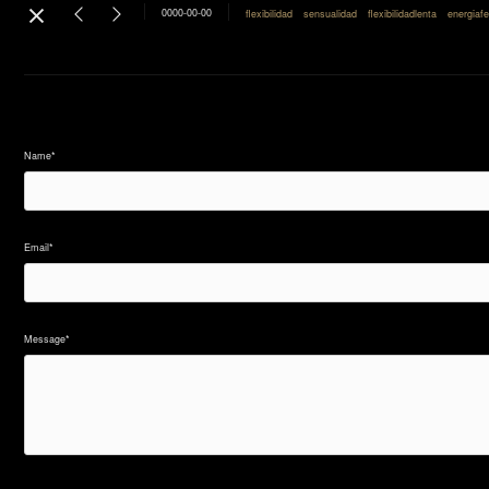
0000-00-00
flexibilidad
sensualidad
flexibilidadlenta
energiaf
Name*
Email*
Message*